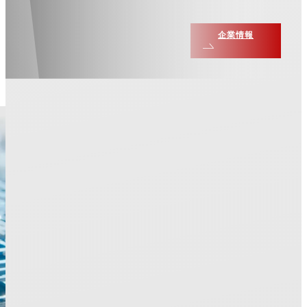
り
From 1935 to 2035 and beyond.
Okamoto Machine Tool Works,Ltd.
企業情報