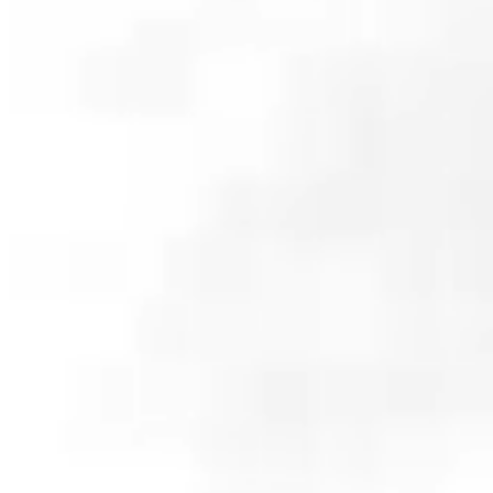
IRニュ
投資家のみなさまへ
IRライ
View More
株主・株
IRのお問い合わせ
English
menu