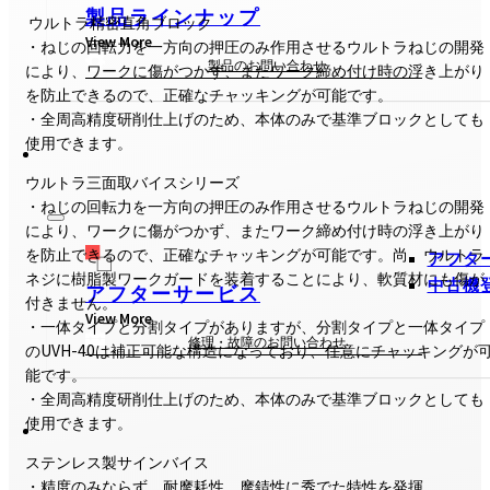
製品ラインナップ
ウルトラ精密直角ブロック
View More
・ねじの回転力を一方向の押圧のみ作用させるウルトラねじの開発
製品のお問い合わせ
により、ワークに傷がつかず、またワーク締め付け時の浮き上がり
を防止できるので、正確なチャッキングが可能です。
・全周高精度研削仕上げのため、本体のみで基準ブロックとしても
使用できます。
ウルトラ三面取バイスシリーズ
・ねじの回転力を一方向の押圧のみ作用させるウルトラねじの開発
により、ワークに傷がつかず、またワーク締め付け時の浮き上がり
を防止できるので、正確なチャッキングが可能です。尚、ウルトラ
アフタ
ネジに樹脂製ワークガードを装着することにより、軟質材にも傷が
中古機
アフターサービス
付きません。
View More
・一体タイプと分割タイプがありますが、分割タイプと一体タイプ
修理・故障のお問い合わせ
のUVH-40は補正可能な構造になっており、任意にチャッキングが
能です。
・全周高精度研削仕上げのため、本体のみで基準ブロックとしても
使用できます。
ステンレス製サインバイス
・精度のみならず、耐摩耗性、摩錆性に秀でた特性を発揮。