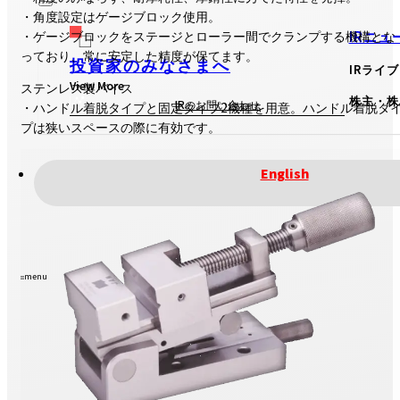
・角度設定はゲージブロック使用。
IRニュ
・ゲージブロックをステージとローラー間でクランプする機構とな
っており、常に安定した精度が保てます。
投資家のみなさまへ
IRライ
View More
ステンレス製バイス
株主・株
IRのお問い合わせ
・ハンドル着脱タイプと固定タイプ2機種を用意。ハンドル着脱タ
プは狭いスペースの際に有効です。
English
menu