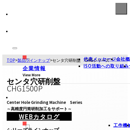
代表メッセージ
会社概
TOP
>
製品ラインナップ
>
センタ穴研削盤 CHGシリーズ
ISO活動への取り組み
企業情報
View More
センタ穴研削盤
CHG1500P
Center Hole Grinding Machine　Series

～高精度円筒研削加工をサポート～
WEBカタログ
工作機
シリーズラインナップ