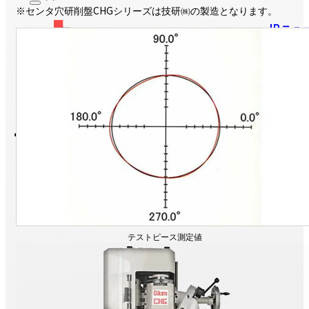
※センタ穴研削盤CHGシリーズは技研㈱の製造となります。
IRニュ
投資家のみなさまへ
IRライ
View More
株主・株
IRのお問い合わせ
English
menu
テストピース測定値