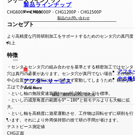
製品ラインナップ
View More
CHG600P・CHG1000P・CHG1200P・CHG1500P
製品のお問い合わせ
コンセプト
より高精度な円筒研削加工をサポートするためのセンタ穴の真円度
向上
特徴
・センタとセンタ穴の組み合わせを基準とする精密加工ではセンタ
アフタ
穴は真円の必要があります。センタ穴が真円でない場合、工作物の
中古機
アフターサービス
中心位置がその回転によって絶えず変動してしまうため、精密な加
工はできません。
View More
・といし軸の無段変速装置(max.40,000min-1)を標準。
修理・故障のお問い合わせ
・といしの成形角度の範囲を0°～180°と前モデルよりも大幅に拡
大。
・といし軸を高精度に遊星運動させ、工作物は回転せずに研削を行
います。それにより外周保持部の捨て研の手間が省けます。
テストピース測定値
CHG正面