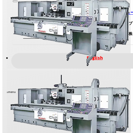
IRニュ
投資家のみなさまへ
IRライ
View More
株主・株
IRのお問い合わせ
English
menu