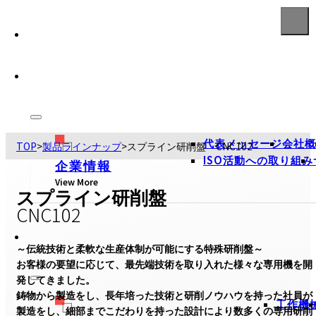
代表メッセージ
会社概
TOP
>
製品ラインナップ
>
スプライン研削盤 CNC102
ISO活動への取り組み
企業情報
View More
スプライン研削盤
CNC102
～伝統技術と柔軟な生産体制が可能にする特殊研削盤～

お客様の要望に応じて、最先端技術を取り入れた様々な専用機を開
発してきました。

鋳物から製造をし、長年培った技術と研削ノウハウを持った社員が
工作機
製造をし、細部までこだわりを持った設計により数多くの専用研削