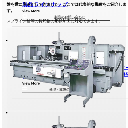
製品ラインナップ
盤を世に産みだしてきました。ここでは代表的な機種をご紹介しま
す。
View More
製品のお問い合わせ
スプライン軸等の長尺物の形状加工に対応できます。
アフタ
中古機
アフターサービス
View More
修理・故障のお問い合わせ