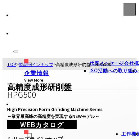
代表メッセージ
会社概
TOP
>
製品ラインナップ
>
高精度成形研削盤 HPG500
ISO活動への取り組み
企業情報
View More
高精度成形研削盤
HPG500
High Precision Form Grinding Machine Series

～業界最高峰の高精度を実現するNEWモデル～
WEBカタログ
工作機
シリーズラインナップ