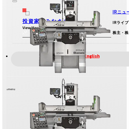
IRニュ
投資家のみなさまへ
IRライ
View More
株主・株
IRのお問い合わせ
English
menu