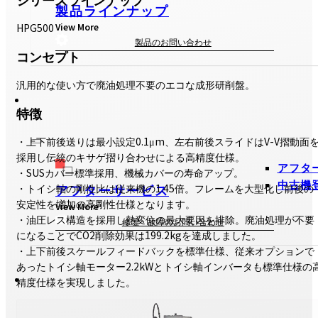
製品ラインナップ
View More
HPG500
製品のお問い合わせ
コンセプト
汎用的な使い方で廃油処理不要のエコな成形研削盤。
特徴
・上下前後送りは最小設定0.1μm、左右前後スライドはV-V摺動面
採用し伝統のキサゲ摺り合わせによる高精度仕様。
アフタ
・SUSカバー標準採用、機械カバーの寿命アップ。
中古機
アフターサービス
・トイシ軸の剛性比は従来機の1.45倍。フレームを大型化し前後の
安定性を増加の高剛性仕様となります。
View More
・油圧レス構造を採用し熱変位の最大要因を排除。廃油処理が不要
修理・故障のお問い合わせ
になることでCO2削除効果は199.2kgを達成しました。
・上下前後スケールフィードバックを標準仕様、従来オプションで
あったトイシ軸モーター2.2kWとトイシ軸インバータも標準仕様の
精度仕様を実現しました。