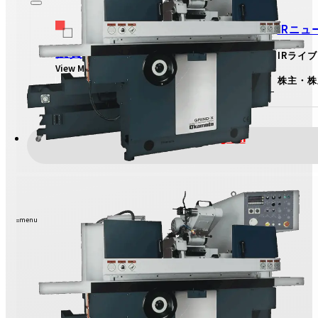
IRニュ
投資家のみなさまへ
IRライ
View More
株主・株
IRのお問い合わせ
English
menu