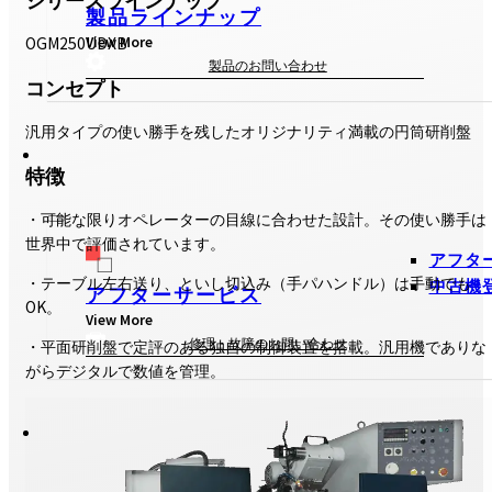
製品ラインナップ
View More
OGM250UDXB
製品のお問い合わせ
コンセプト
汎用タイプの使い勝手を残したオリジナリティ満載の円筒研削盤
特徴
・可能な限りオペレーターの目線に合わせた設計。その使い勝手は
世界中で評価されています。
アフタ
・テーブル左右送り、といし切込み（手パハンドル）は手動でも
中古機
アフターサービス
OK。
View More
修理・故障のお問い合わせ
・平面研削盤で定評のある独自の制御装置を搭載。汎用機でありな
がらデジタルで数値を管理。