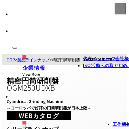
代表メッセージ
会社概
TOP
>
製品ラインナップ
>
精密円筒研削盤 OGM250UDXB
ISO活動への取り組み
企業情報
View More
精密円筒研削盤
OGM250UDXB
Cylindrical Grinding Machine

～ヨーロッパで好評の円筒研削盤が日本上陸～
WEBカタログ
工作機
シリーズラインナップ