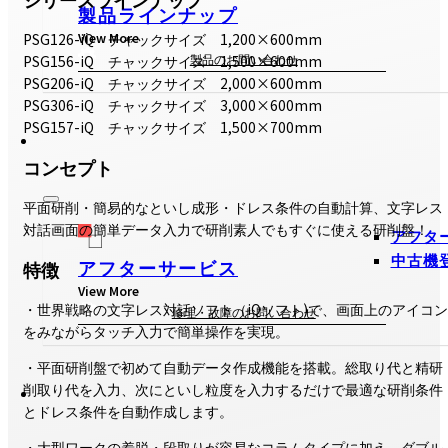
製品ラインナップ
View More
PSG126-iQ チャックサイズ 1,200×600mm
製品のお問い合わせ
PSG156-iQ チャックサイズ 1,500×600mm
PSG206-iQ チャックサイズ 2,000×600mm
PSG306-iQ チャックサイズ 3,000×600mm
PSG157-iQ チャックサイズ 1,500×700mm
コンセプト
平面研削・簡易的なといし成形・ドレス条件の自動計算、文字レス
対話画面の簡単データ入力で研削素人でもすぐに使える研削盤！
アフタ
中古機
アフターサービス
特徴
View More
・世界戦略の文字レス対話ソフト（iQソフト)で、画面上のアイコン
修理・故障のお問い合わせ
をみながらタッチ入力で簡単操作を実現。
・平面研削盤で初めて自動データ作成機能を搭載。総取り代と精研
削取り代を入力、次にといし粒度を入力するだけで最適な研削条件
とドレス条件を自動作成します。
・大型ワークの着脱・段取りが容易なコラムタイプに加え、ダブル