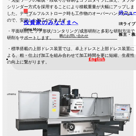
シリンダー方式を採用することにより積載重量が大幅にアップしま
IRニュ
した。テーブルフルストローク時も工作物のオーバーハングがない
ので、安定した加工ができます。
投資家のみなさまへ
IRライ
View More
・平面研削/ピッチ形状/コンタリング/成形研削と多彩な研削方法で
株主・株
IRのお問い合わせ
研削をサポートします。
・標準搭載の上部ドレス装置では、卓上ドレスと上部ドレス装置に
よる、粗・仕上げ加工を組み合わせて加工時間を更に短縮、生産性
English
の向上に繋がります。
menu