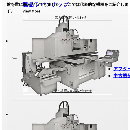
製品ラインナップ
盤を世に産みだしてきました。ここでは代表的な機種をご紹介しま
す。
View More
製品のお問い合わせ
アフタ
中古機
アフターサービス
View More
修理・故障のお問い合わせ