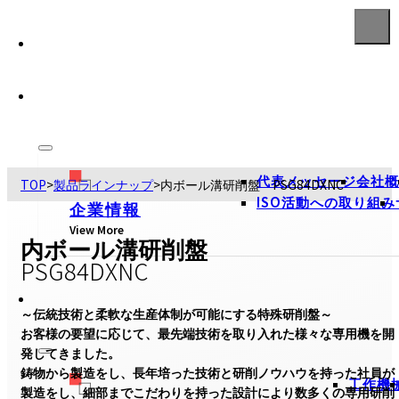
代表メッセージ
会社概
TOP
>
製品ラインナップ
>
内ボール溝研削盤 PSG84DXNC
ISO活動への取り組み
企業情報
View More
内ボール溝研削盤
PSG84DXNC
～伝統技術と柔軟な生産体制が可能にする特殊研削盤～

お客様の要望に応じて、最先端技術を取り入れた様々な専用機を開
発してきました。

鋳物から製造をし、長年培った技術と研削ノウハウを持った社員が
工作機
製造をし、細部までこだわりを持った設計により数多くの専用研削