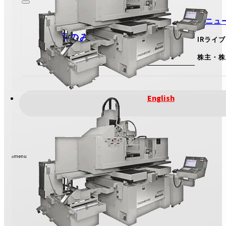
IRニュ
投資家のみなさまへ
IRライ
View More
株主・株
IRのお問い合わせ
English
menu