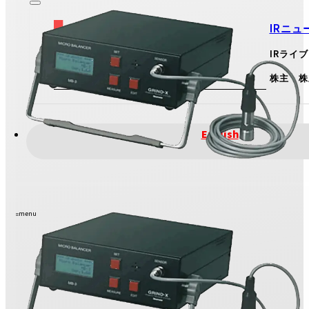
IRニュ
投資家のみなさまへ
IRライ
View More
株主・株
IRのお問い合わせ
English
menu