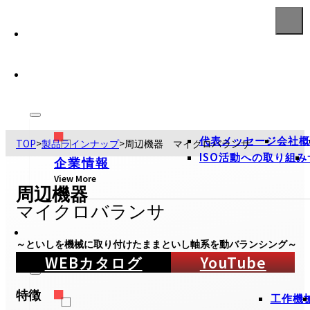
代表メッセージ
会社概
TOP
>
製品ラインナップ
>
周辺機器 マイクロバランサ
ISO活動への取り組み
企業情報
View More
周辺機器
マイクロバランサ
～といしを機械に取り付けたままといし軸系を動バランシング～
WEBカタログ
YouTube
特徴
工作機