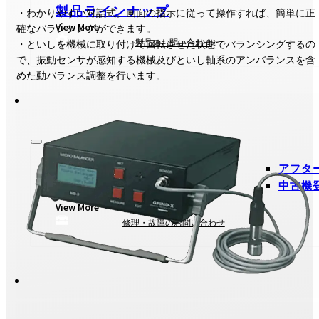
製品ラインナップ
・わかりやすい対話式。画面の指示に従って操作すれば、簡単に正
View More
確なバランシングができます。
製品のお問い合わせ
・といしを機械に取り付けて回転させた状態でバランシングするの
で、振動センサが感知する機械及びといし軸系のアンバランスを含
めた動バランス調整を行います。
アフタ
中古機
アフターサービス
View More
修理・故障のお問い合わせ