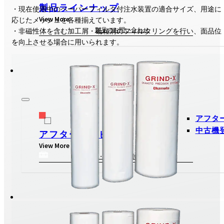
製品ラインナップ
・現在使用中のペーパーフィルタ付注水装置の適合サイズ、用途に
View More
応じたメッシュを各種揃えています。
製品のお問い合わせ
・非磁性体を含む加工屑・砥粒屑のフィルタリングを行い、面品位
を向上させる場合に用いられます。
アフタ
中古機
アフターサービス
View More
修理・故障のお問い合わせ