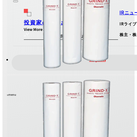
IRニュ
投資家のみなさまへ
IRライ
View More
株主・株
IRのお問い合わせ
English
menu