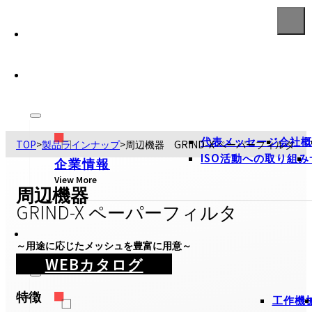
代表メッセージ
会社概
TOP
>
製品ラインナップ
>
周辺機器 GRIND-X ペーパーフィルタ
ISO活動への取り組み
企業情報
View More
周辺機器
GRIND-X ペーパーフィルタ
～用途に応じたメッシュを豊富に用意～
WEBカタログ
特徴
工作機